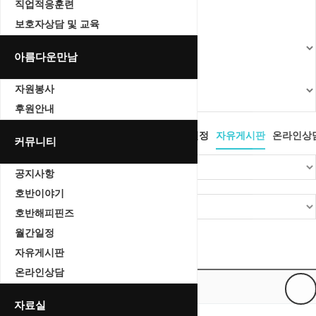
직업적응훈련
보호자상담 및 교육
아름다운만남
자원봉사
후원안내
공지사항
호반이야기
호반해피핀즈
월간일정
자유게시판
온라인상
커뮤니티
공지사항
호반이야기
호반해피핀즈
월간일정
Total 0건
1 페이지
자유게시판
온라인상담
번호
제목
자료실