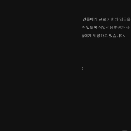
호반보호작업센터는
호반보호작업센터는 일반고용이 어려운 중중장애인들에게 근로 기회와 임금을
제공하고 있습니다. 지역사회에서 자립해 살아갈 수 있도록 직업적응훈련과 사
회적응훈련 등 다양한 프로그램을 개발해 이용인들에게 제공하고 있습니다.
연락처
주소 :
강원특별자치도 춘천시 외솔길 17(석사동)
전화 :
033-263-6682
유관기관