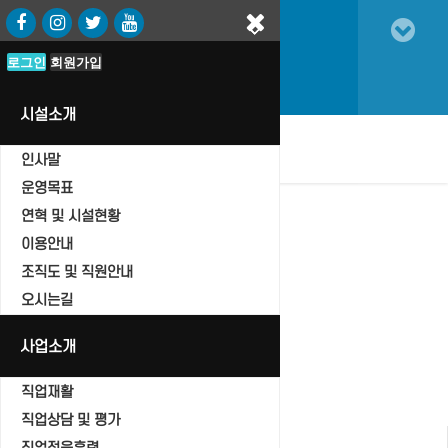
로그인
로그인
회원가입
회원가입
시설소개
oggle
인사말
vigation
운영목표
연혁 및 시설현황
이용안내
조직도 및 직원안내
자유게시판
오시는길
Home
자유게시판
사업소개
직업재활
직업상담 및 평가