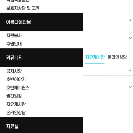
직업적응훈련
보호자상담 및 교육
아름다운만남
자원봉사
후원안내
공지사항
커뮤니티
호반이야기
호반해피핀즈
월간일정
자유게시판
온라인상담
공지사항
호반이야기
호반해피핀즈
월간일정
Total 0건
1 페이지
자유게시판
번호
온라인상담
제목
자료실
글쓴이