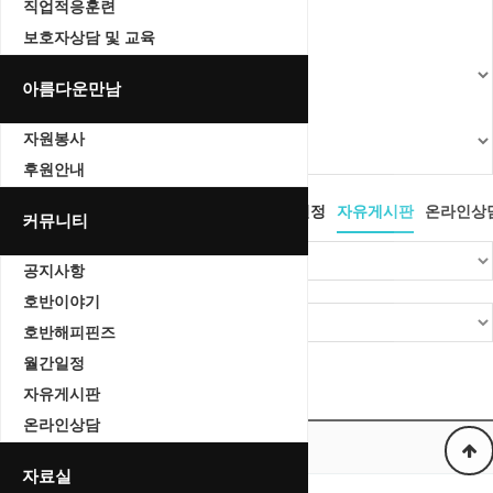
직업적응훈련
보호자상담 및 교육
아름다운만남
자원봉사
후원안내
공지사항
호반이야기
호반해피핀즈
월간일정
자유게시판
온라인상
커뮤니티
공지사항
호반이야기
호반해피핀즈
월간일정
Total 0건
1 페이지
자유게시판
온라인상담
번호
제목
자료실