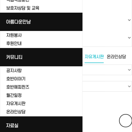
직업적응훈련
보호자상담 및 교육
아름다운만남
자원봉사
후원안내
공지사항
커뮤니티
호반이야기
호반해피핀즈
월간일정
자유게시판
온라인상담
공지사항
호반이야기
호반해피핀즈
월간일정
Total 0건
1 페이지
자유게시판
번호
온라인상담
제목
자료실
글쓴이