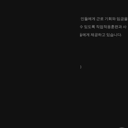
호반보호작업센터는
호반보호작업센터는 일반고용이 어려운 중중장애인들에게 근로 기회와 임금을
제공하고 있습니다. 지역사회에서 자립해 살아갈 수 있도록 직업적응훈련과 사
회적응훈련 등 다양한 프로그램을 개발해 이용인들에게 제공하고 있습니다.
연락처
주소 :
강원특별자치도 춘천시 외솔길 17(석사동)
전화 :
033-263-6682
유관기관