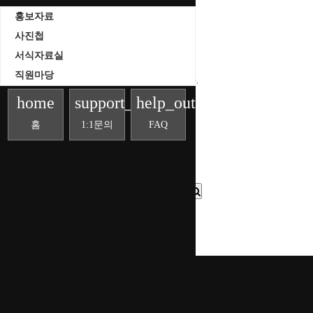
조회
홍보자료
날짜
사진첩
서식자료실
직원마당
게시물이 없습니다.
home
support_agent
help_outline
홈
1:1문의
FAQ
목록