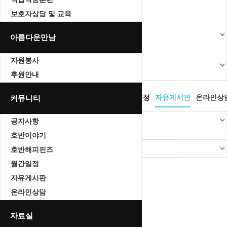
보호자상담 및 교육
아름다운만남
자원봉사
후원안내
공지사항
커뮤니티
호반이야기
호반해피핀즈
월간일정
자유게시판
온라인상
공지사항
호반이야기
호반해피핀즈
월간일정
Total 0건
1 페이지
자유게시판
번호
온라인상담
제목
자료실
글쓴이