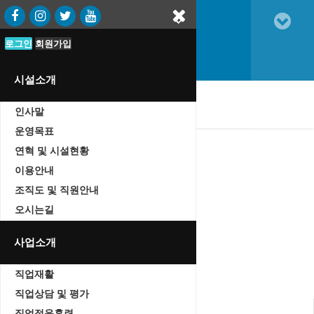
로그인
로그인
회원가입
회원가입
시설소개
oggle
인사말
vigation
운영목표
연혁 및 시설현황
이용안내
조직도 및 직원안내
자유게시판
오시는길
Home
자유게시판
사업소개
직업재활
직업상담 및 평가
직업적응훈련