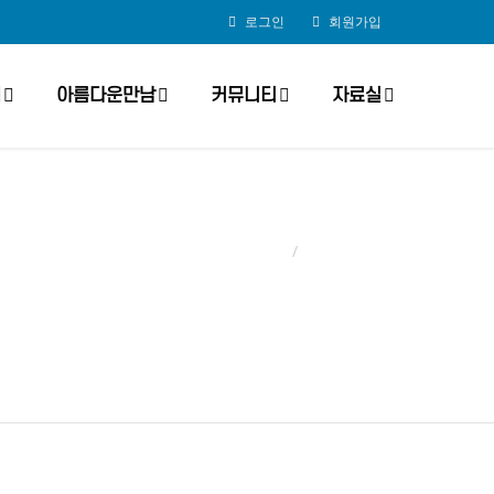
로그인
회원가입
개
아름다운만남
커뮤니티
자료실
Home
자유게시판