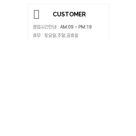
CUSTOMER
영업시간안내 :
AM:09 ~ PM:19
휴무 : 토요일,주말,공휴일
010-5879-9928
kangwonmr@hanmail.net
010-5879-9928
호반보호작업센터는