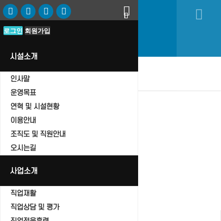
로그인
로그인
회원가입
회원가입
시설소개
oggle
인사말
vigation
운영목표
연혁 및 시설현황
이용안내
조직도 및 직원안내
자유게시판
오시는길
Home
자유게시판
사업소개
직업재활
직업상담 및 평가