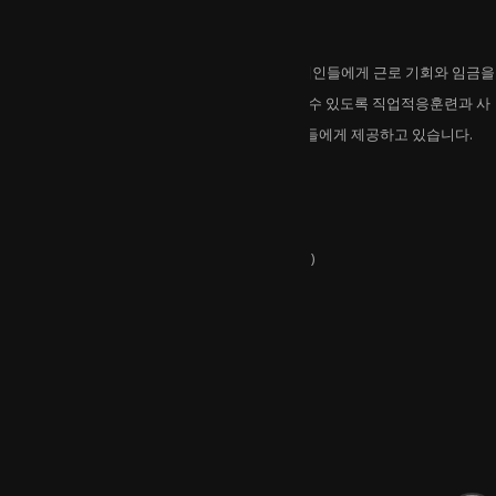
호반보호작업센터는
호반보호작업센터는 일반고용이 어려운 중중장애인들에게 근로 기회와 임금을
제공하고 있습니다. 지역사회에서 자립해 살아갈 수 있도록 직업적응훈련과 사
회적응훈련 등 다양한 프로그램을 개발해 이용인들에게 제공하고 있습니다.
연락처
주소 :
강원특별자치도 춘천시 외솔길 17(석사동)
전화 :
033-263-6682
유관기관