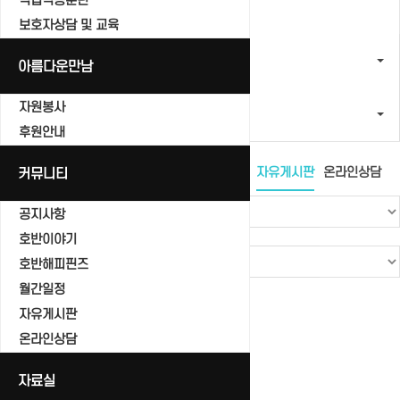
직업적응훈련
보호자상담 및 교육
커뮤니티
아름다운만남
자원봉사
자유게시판
후원안내
공지사항
커뮤니티
호반이야기
호반해피핀즈
월간일정
자유게시판
온라인상담
공지사항
호반이야기
호반해피핀즈
월간일정
Total 0건
1 페이지
자유게시판
번호
온라인상담
제목
자료실
글쓴이