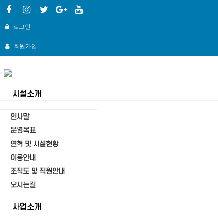
로그인
회원가입
Toggle
navigation
시설소개
인사말
운영목표
연혁 및 시설현황
자유게시판
이용안내
Home
조직도 및 직원안내
자유게시판
오시는길
사업소개