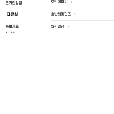
호반이야기
온라인상담
자료실
호반해피핀즈
홍보자료
월간일정
사진첩
자유게시판
서식자료실
직원마당
온라인상담
CUSTOMER
영업시간안내 :
AM:09 ~ PM:19
휴무 : 토요일,주말,공휴일
010-5879-9928