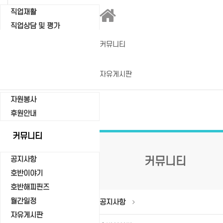
직업재활
직업상담 및 평가
직업적응훈련
커뮤니티
보호자상담 및 교육
자유게시판
아름다운만남
자원봉사
후원안내
커뮤니티
커뮤니티
공지사항
호반이야기
호반해피핀즈
월간일정
공지사항
자유게시판