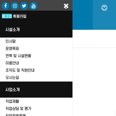
로그인
로그인
회원가입
회원가입
시설소개
oggle
인사말
vigation
운영목표
연혁 및 시설현황
이용안내
조직도 및 직원안내
자유게시판
오시는길
Home
자유게시판
사업소개
직업재활
직업상담 및 평가