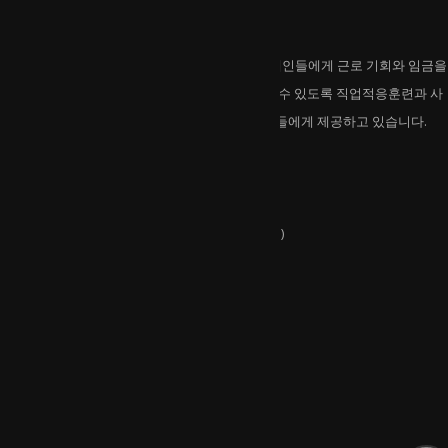
호반보호작업센터는
호반보호작업센터는 일반고용이 어려운 중중장애인들에게 근로 기회와 임금을
제공하고 있습니다. 지역사회에서 자립해 살아갈 수 있도록 직업적응훈련과 사
회적응훈련 등 다양한 프로그램을 개발해 이용인들에게 제공하고 있습니다.
연락처
주소 :
강원특별자치도 춘천시 외솔길 17(석사동)
전화 :
033-263-6682
유관기관