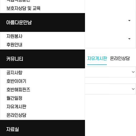
직업적응훈련
보호자상담 및 교육
커뮤니티
아름다운만남
자원봉사
자유게시판
후원안내
공지사항
커뮤니티
호반이야기
호반해피핀즈
월간일정
자유게시판
온라인상담
공지사항
호반이야기
호반해피핀즈
월간일정
Total 0건
1 페이지
자유게시판
번호
온라인상담
제목
자료실
글쓴이