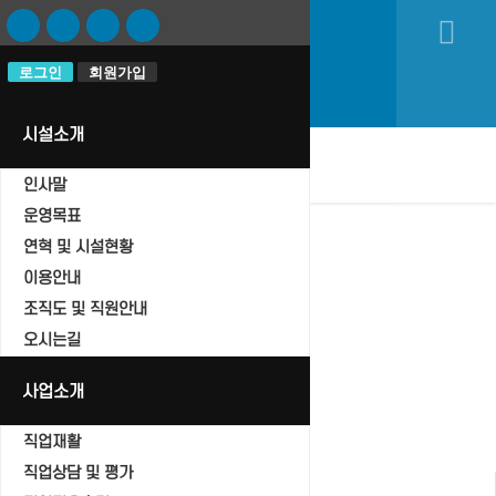
로그인
로그인
회원가입
회원가입
시설소개
oggle navigation
인사말
운영목표
연혁 및 시설현황
이용안내
자유게시판
조직도 및 직원안내
Home
오시는길
자유게시판
사업소개
직업재활
직업상담 및 평가