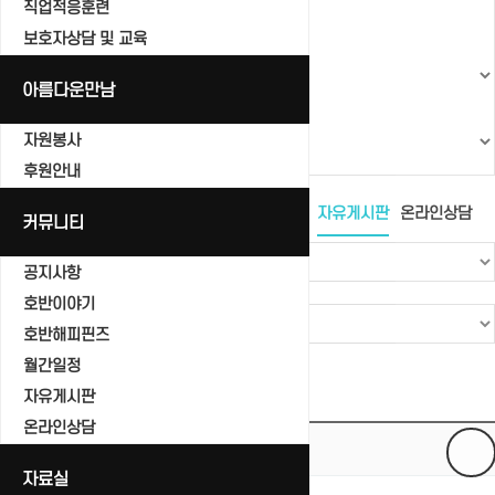
직업적응훈련
보호자상담 및 교육
아름다운만남
자원봉사
후원안내
공지사항
호반이야기
호반해피핀즈
월간일정
자유게시판
온라인상담
커뮤니티
공지사항
호반이야기
호반해피핀즈
월간일정
Total 0건
1 페이지
자유게시판
온라인상담
번호
제목
자료실