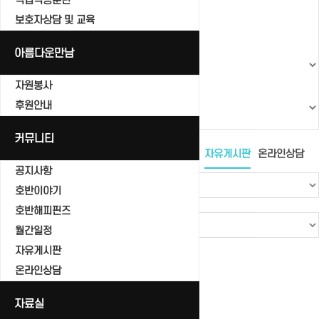
직업적응훈련
보호자상담 및 교육
아름다운만남
자원봉사
후원안내
커뮤니티
공지사항
호반이야기
호반해피핀즈
월간일정
자유게시판
온라인상담
공지사항
호반이야기
호반해피핀즈
월간일정
자유게시판
Total 0건
1 페이지
온라인상담
번호
제목
자료실