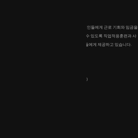
호반보호작업센터는
호반보호작업센터는 일반고용이 어려운 중중장애인들에게 근로 기회와 임금을
제공하고 있습니다. 지역사회에서 자립해 살아갈 수 있도록 직업적응훈련과 사
회적응훈련 등 다양한 프로그램을 개발해 이용인들에게 제공하고 있습니다.
연락처
주소 :
강원특별자치도 춘천시 외솔길 17(석사동)
전화 :
033-263-6682
유관기관