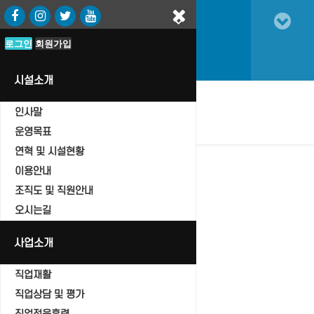
로그인
로그인
회원가입
회원가입
시설소개
인사말
oggle
vigation
운영목표
연혁 및 시설현황
이용안내
조직도 및 직원안내
자유게시판
오시는길
Home
사업소개
자유게시판
직업재활
직업상담 및 평가