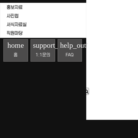
글쓴이
홍보자료
조회
사진첩
날짜
서식자료실
직원마당
게시물이 없습니다.
home
support_agent
help_outline
홈
1:1문의
FAQ
목록