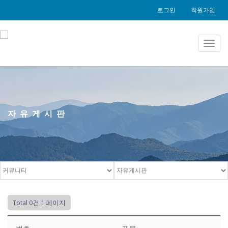
로그인
회원가입
Toggl
navig
자유게시판
Total 0건
1 페이지