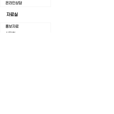
온라인상담
자료실
홍보자료
사진첩
서식자료실
직원마당