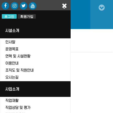
로그인
로그인
회원가입
회원가입
시설소개
인사말
oggle
vigation
운영목표
연혁 및 시설현황
이용안내
조직도 및 직원안내
자유게시판
오시는길
Home
사업소개
자유게시판
직업재활
직업상담 및 평가