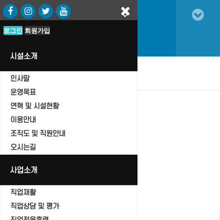
로그인
로그인
회원가입
회원가입
시설소개
oggle
인사말
vigation
운영목표
연혁 및 시설현황
이용안내
조직도 및 직원안내
자유게시판
오시는길
Home
자유게시판
사업소개
직업재활
직업상담 및 평가