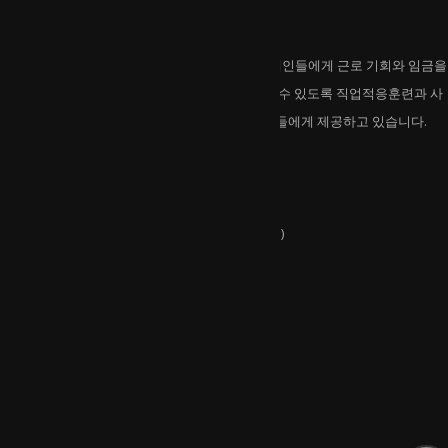
호반보호작업센터는
호반보호작업센터는 일반고용이 어려운 중중장애인들에게 근로 기회와 임금을
제공하고 있습니다. 지역사회에서 자립해 살아갈 수 있도록 직업적응훈련과 사
회적응훈련 등 다양한 프로그램을 개발해 이용인들에게 제공하고 있습니다.
연락처
주소 :
강원특별자치도 춘천시 외솔길 17(석사동)
전화 :
033-263-6682
유관기관