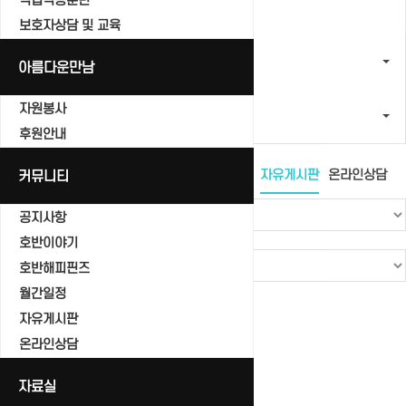
직업적응훈련
보호자상담 및 교육
커뮤니티
아름다운만남
자원봉사
자유게시판
후원안내
공지사항
커뮤니티
호반이야기
호반해피핀즈
월간일정
자유게시판
온라인상담
공지사항
호반이야기
호반해피핀즈
월간일정
Total 0건
1 페이지
자유게시판
번호
온라인상담
제목
자료실
글쓴이