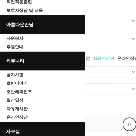
직업적응훈련
보호자상담 및 교육
아름다운만남
자원봉사
후원안내
공지사항
호반이야기
호반해피핀즈
월간일정
자유게시판
온라인상
커뮤니티
공지사항
호반이야기
호반해피핀즈
월간일정
Total 0건
1 페이지
자유게시판
온라인상담
번호
제목
자료실