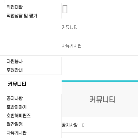
직업재활
직업상담 및 평가
직업적응훈련
커뮤니티
보호자상담 및 교육
자유게시판
아름다운만남
자원봉사
후원안내
커뮤니티
커뮤니티
공지사항
호반이야기
호반해피핀즈
월간일정
공지사항
자유게시판