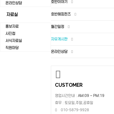
호반이야기
온라인상담
자료실
호반해피핀즈
홍보자료
월간일정
사진첩
자유게시판
서식자료실
직원마당
온라인상담
CUSTOMER
영업시간안내 :
AM:09 ~ PM:19
휴무 : 토요일,주말,공휴일
010-5879-9928