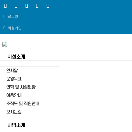
로그인
회원가입
Toggle
navigation
시설소개
인사말
운영목표
연혁 및 시설현황
자유게시판
이용안내
Home
조직도 및 직원안내
자유게시판
오시는길
사업소개