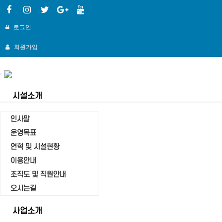
로그인
회원가입
Toggle
navigation
시설소개
인사말
운영목표
연혁 및 시설현황
자유게시판
이용안내
Home
조직도 및 직원안내
자유게시판
오시는길
사업소개