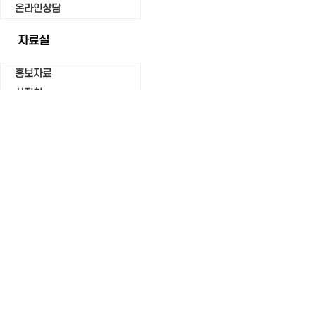
온라인상담
자료실
홍보자료
사진첩
서식자료실
직원마당