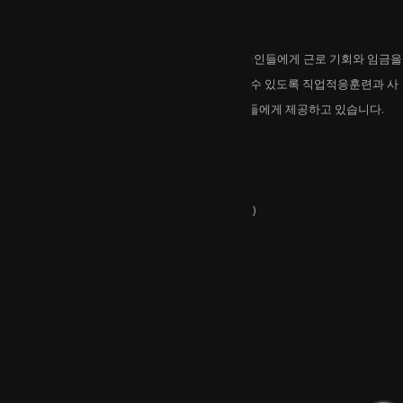
호반보호작업센터는
호반보호작업센터는 일반고용이 어려운 중중장애인들에게 근로 기회와 임금을
제공하고 있습니다. 지역사회에서 자립해 살아갈 수 있도록 직업적응훈련과 사
회적응훈련 등 다양한 프로그램을 개발해 이용인들에게 제공하고 있습니다.
연락처
주소 :
강원특별자치도 춘천시 외솔길 17(석사동)
전화 :
033-263-6682
유관기관