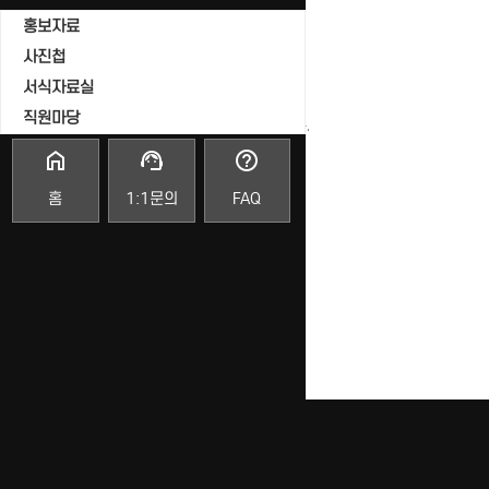
조회
홍보자료
날짜
사진첩
서식자료실
직원마당
게시물이 없습니다.
home
support_agent
help_outline
홈
1:1문의
FAQ
목록