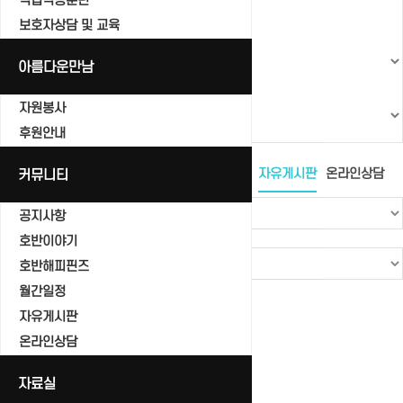
직업적응훈련
보호자상담 및 교육
커뮤니티
아름다운만남
자원봉사
자유게시판
후원안내
공지사항
커뮤니티
호반이야기
호반해피핀즈
월간일정
자유게시판
온라인상담
공지사항
호반이야기
호반해피핀즈
월간일정
Total 0건
1 페이지
자유게시판
번호
온라인상담
제목
자료실
글쓴이